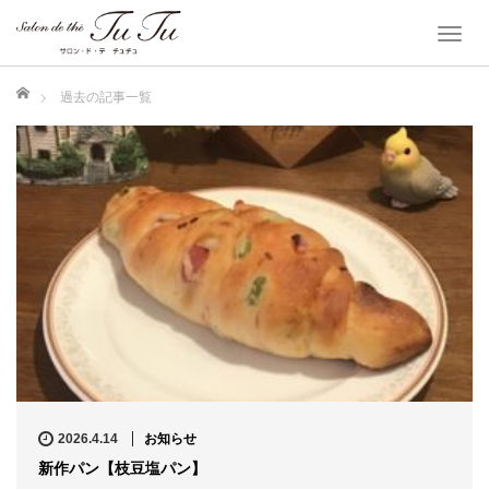
T
o
ホーム
g
過去の記事一覧
g
l
e
n
a
v
i
g
a
t
i
o
2026.4.14
お知らせ
n
新作パン【枝豆塩パン】