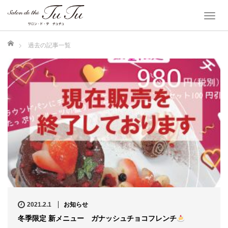
T
o
ホーム
g
過去の記事一覧
g
l
e
n
a
v
i
g
a
t
i
o
2021.2.1
お知らせ
n
冬季限定 新メニュー ガナッシュチョコフレンチ