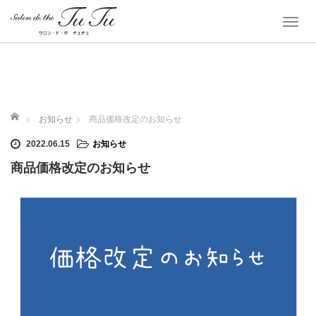
T
o
g
g
l
e
ホーム
お知らせ
商品価格改定のお知らせ
n
2022.06.15
お知らせ
a
v
商品価格改定のお知らせ
i
g
a
t
i
o
n