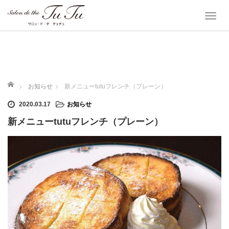
T
o
g
g
l
e
ホーム
お知らせ
新メニューtutuフレンチ（プレーン）
n
2020.03.17
お知らせ
a
v
新メニューtutuフレンチ（プレーン）
i
g
a
t
i
o
n